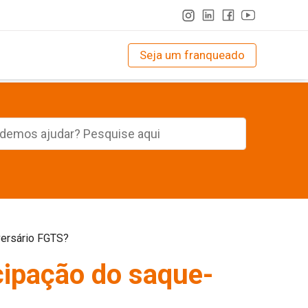
Seja um franqueado
versário FGTS?
cipação do saque-