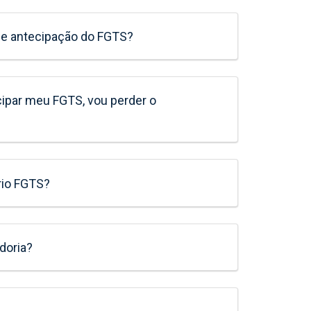
de antecipação do FGTS?
cipar meu FGTS, vou perder o
rio FGTS?
adoria?