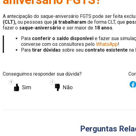
A antecipação do saque-aniversário FGTS pode ser feita exclu
(CLT),
ou pessoas que
já trabalharam
de forma CLT, que
pos
fazer o
saque-aniversário
e ser maior de
18 anos
.
Para
conferir o saldo disponível
e fazer sua simulaç
converse com os consultores pelo
WhatsApp
!
Para
tirar dúvidas
sobre seu
contrato existente
na 
Conseguimos responder sua dúvida?
Com
3
1
Sim
Não
Perguntas Rela