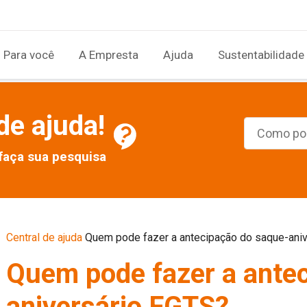
Para você
A Empresta
Ajuda
Sustentabilidade
de ajuda!
faça sua pesquisa
Central de ajuda
Quem pode fazer a antecipação do saque-ani
Quem pode fazer a ante
aniversário FGTS?