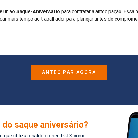
A regra geral permite antecipar até 3 saques anuais.
sição:
Até
31 de outubro de 2026
, será possível antecipar até
ANTECIPAR AGORA
o
do saque aniversário?
o que utiliza o saldo do seu FGTS como