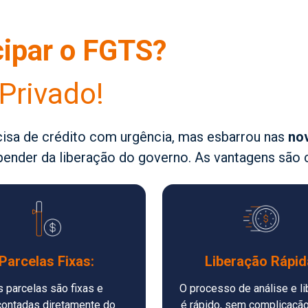
ipar o FGTS?
Privado!
ecisa de crédito com urgência, mas esbarrou nas
no
nder da liberação do governo. As vantagens são c
Parcelas Fixas:
Liberação Rápid
s parcelas são fixas e
O processo de análise e l
ontadas diretamente do
é rápido, sem complicaçã