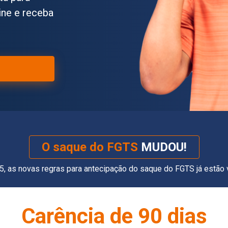
ine e receba
O saque do FGTS
MUDOU!
as novas regras para antecipação do saque do FGTS já estão val
Limite de Antecipação