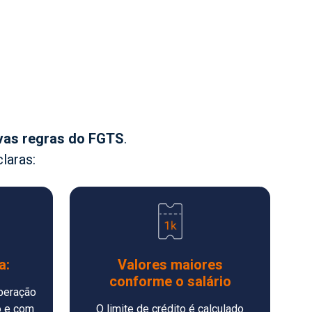
vas regras do FGTS
.
laras:
a:
Valores maiores
conforme o salário
iberação
o e com
O limite de crédito é calculado