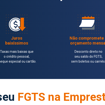
Juros
Não compromete 
baixíssimos
orçamento mensa
Taxas mais baixas que
Desconto direto no
o crédito pessoal,
seu saldo do FGTS,
eque especial ou cartão.
sem boletos ou carnês
 seu
FGTS na Empres