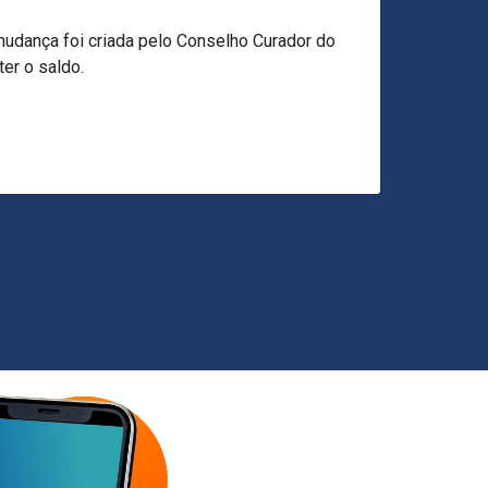
Next
 5 saques anuais.