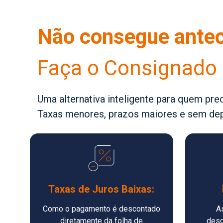
Não consegue antec
Faça o Consignado 
Uma alternativa inteligente para quem pr
Taxas menores, prazos maiores e sem depe
Taxas de Juros Baixas:
Como o pagamento é descontado
A
diretamente da folha de
desc