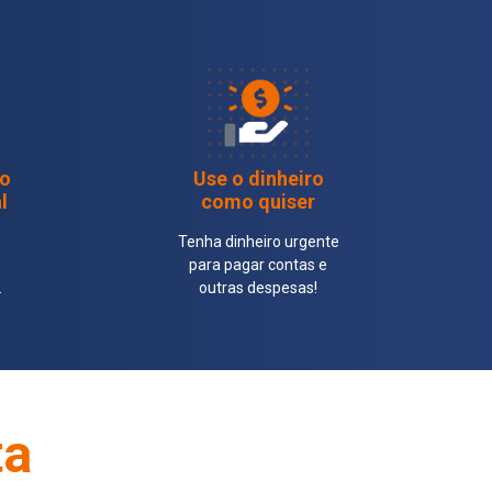
o
Use o dinheiro
l
como quiser
Tenha dinheiro urgente
para pagar contas e
.
outras despesas!
ta