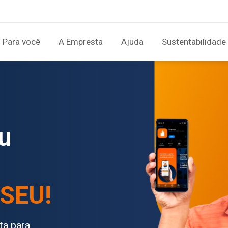
Para você
A Empresta
Ajuda
Sustentabilidade
u
 SEU!
ta para