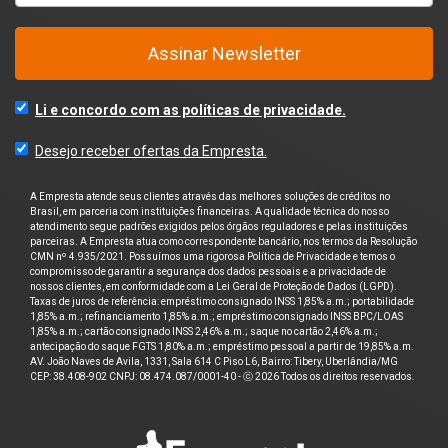
Assinar Newsletter
Li e concordo com as políticas de privacidade.
Desejo receber ofertas da Empresta.
A Empresta atende seus clientes através das melhores soluções de créditos no
Brasil, em parceria com instituições financeiras. A qualidade técnica do nosso
atendimento segue padrões exigidos pelos órgãos reguladores e pelas instituições
parceiras. A Empresta atua como correspondente bancário, nos termos da Resolução
CMN nº 4.935/2021. Possuímos uma rigorosa Política de Privacidade e temos o
compromisso de garantir a segurança dos dados pessoais e a privacidade de
nossos clientes, em conformidade com a Lei Geral de Proteção de Dados (LGPD).
Taxas de juros de referência: empréstimo consignado INSS 1,85% a.m.; portabilidade
1,85% a.m.; refinanciamento 1,85% a.m.; empréstimo consignado INSS BPC/LOAS
1,85% a.m.; cartão consignado INSS 2,46% a.m.; saque no cartão 2,46% a.m.;
antecipação do saque FGTS 1,80% a.m.; empréstimo pessoal a partir de 19,85% a.m.
AV. João Naves de Avila, 1331, Sala 614 C Piso L6, Bairro: Tibery, Uberlândia/MG
CEP: 38.408-902 CNPJ: 08.474.087/0001-40 - ⓒ 2026 Todos os direitos reservados.