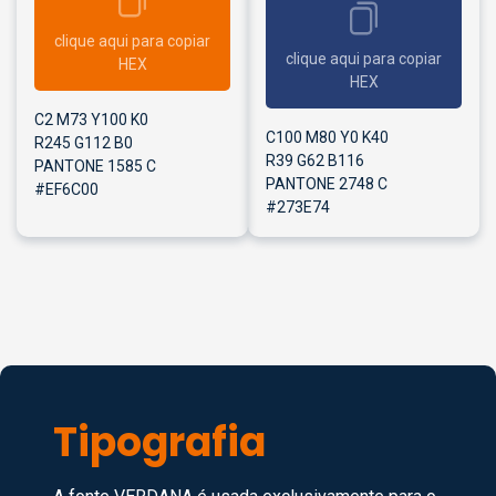
clique aqui para copiar
clique aqui para copiar
HEX
HEX
C2 M73 Y100 K0
C100 M80 Y0 K40
R245 G112 B0
R39 G62 B116
PANTONE 1585 C
PANTONE 2748 C
#EF6C00
#273E74
Tipografia