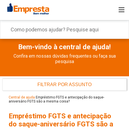
Bem-vindo à central de ajuda!
Confira em nossas dúvidas frequentes ou faça sua
pesquisa
FILTRAR POR ASSUNTO
Central de ajuda
Empréstimo FGTS e antecipação do saque-
aniversário FGTS são a mesma coisa?
Empréstimo FGTS e antecipação
do saque-aniversário FGTS são a