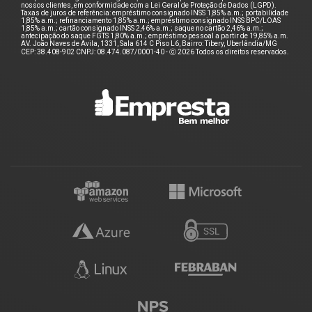
nossos clientes, em conformidade com a Lei Geral de Proteção de Dados (LGPD).
Taxas de juros de referência: empréstimo consignado INSS 1,85% a.m.; portabilidade
1,85% a.m.; refinanciamento 1,85% a.m.; empréstimo consignado INSS BPC/LOAS
1,85% a.m.; cartão consignado INSS 2,46% a.m.; saque no cartão 2,46% a.m.;
antecipação do saque FGTS 1,80% a.m.; empréstimo pessoal a partir de 19,85% a.m.
AV. João Naves de Avila, 1331, Sala 614 C Piso L6, Bairro: Tibery, Uberlândia/MG
CEP: 38.408-902 CNPJ: 08.474.087/0001-40 - ⓒ 2026 Todos os direitos reservados.