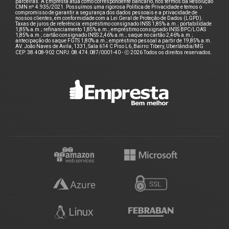
parceiras. A Empresta atua como correspondente bancário, nos termos da Resolução
CMN nº 4.935/2021. Possuímos uma rigorosa Política de Privacidade e temos o
compromisso de garantir a segurança dos dados pessoais e a privacidade de
nossos clientes, em conformidade com a Lei Geral de Proteção de Dados (LGPD).
Taxas de juros de referência: empréstimo consignado INSS 1,85% a.m.; portabilidade
1,85% a.m.; refinanciamento 1,85% a.m.; empréstimo consignado INSS BPC/LOAS
1,85% a.m.; cartão consignado INSS 2,46% a.m.; saque no cartão 2,46% a.m.;
antecipação do saque FGTS 1,80% a.m.; empréstimo pessoal a partir de 19,85% a.m.
AV. João Naves de Avila, 1331, Sala 614 C Piso L6, Bairro: Tibery, Uberlândia/MG
CEP: 38.408-902 CNPJ: 08.474.087/0001-40 - ⓒ 2026 Todos os direitos reservados.