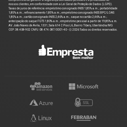
nossos clientes, em conformidade com a Lei Geral de Proteção de Dados (LGPD).
Taxas de juros de referência: empréstimo consignado INSS 1,85% a.m.; portabilidade
1,85% a.m.; refinanciamento 1,85% a.m.; empréstimo consignado INSS BPC/LOAS
1,85% a.m.; cartão consignado INSS 2,46% a.m.; saque no cartão 2,46% a.m.;
antecipação do saque FGTS 1,80% a.m.; empréstimo pessoal a partir de 19,85% a.m.
AV. João Naves de Avila, 1331, Sala 614 C Piso L6, Bairro: Tibery, Uberlândia/MG
CEP: 38.408-902 CNPJ: 08.474.087/0001-40 - ⓒ 2026 Todos os direitos reservados.