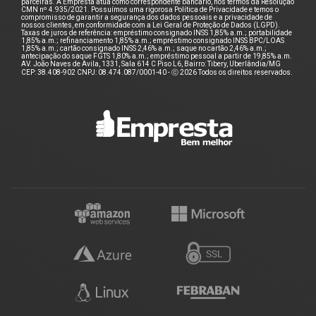
parceiras. A Empresta atua como correspondente bancário, nos termos da Resolução
CMN nº 4.935/2021. Possuímos uma rigorosa Política de Privacidade e temos o
compromisso de garantir a segurança dos dados pessoais e a privacidade de
nossos clientes, em conformidade com a Lei Geral de Proteção de Dados (LGPD).
Taxas de juros de referência: empréstimo consignado INSS 1,85% a.m.; portabilidade
1,85% a.m.; refinanciamento 1,85% a.m.; empréstimo consignado INSS BPC/LOAS
1,85% a.m.; cartão consignado INSS 2,46% a.m.; saque no cartão 2,46% a.m.;
antecipação do saque FGTS 1,80% a.m.; empréstimo pessoal a partir de 19,85% a.m.
AV. João Naves de Avila, 1331, Sala 614 C Piso L6, Bairro: Tibery, Uberlândia/MG
CEP: 38.408-902 CNPJ: 08.474.087/0001-40 - ⓒ 2026 Todos os direitos reservados.