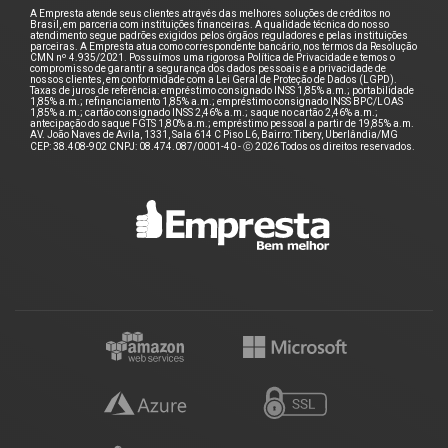
A Empresta atende seus clientes através das melhores soluções de créditos no
Brasil, em parceria com instituições financeiras. A qualidade técnica do nosso
atendimento segue padrões exigidos pelos órgãos reguladores e pelas instituições
parceiras. A Empresta atua como correspondente bancário, nos termos da Resolução
CMN nº 4.935/2021. Possuímos uma rigorosa Política de Privacidade e temos o
compromisso de garantir a segurança dos dados pessoais e a privacidade de
nossos clientes, em conformidade com a Lei Geral de Proteção de Dados (LGPD).
Taxas de juros de referência: empréstimo consignado INSS 1,85% a.m.; portabilidade
1,85% a.m.; refinanciamento 1,85% a.m.; empréstimo consignado INSS BPC/LOAS
1,85% a.m.; cartão consignado INSS 2,46% a.m.; saque no cartão 2,46% a.m.;
antecipação do saque FGTS 1,80% a.m.; empréstimo pessoal a partir de 19,85% a.m.
AV. João Naves de Avila, 1331, Sala 614 C Piso L6, Bairro: Tibery, Uberlândia/MG
CEP: 38.408-902 CNPJ: 08.474.087/0001-40 - ⓒ 2026 Todos os direitos reservados.