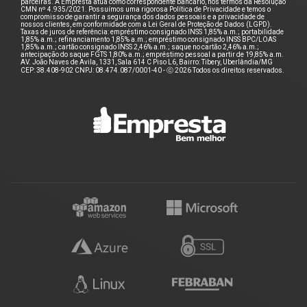
parceiras. A Empresta atua como correspondente bancário, nos termos da Resolução
CMN nº 4.935/2021. Possuímos uma rigorosa Política de Privacidade e temos o
compromisso de garantir a segurança dos dados pessoais e a privacidade de
nossos clientes, em conformidade com a Lei Geral de Proteção de Dados (LGPD).
Taxas de juros de referência: empréstimo consignado INSS 1,85% a.m.; portabilidade
1,85% a.m.; refinanciamento 1,85% a.m.; empréstimo consignado INSS BPC/LOAS
1,85% a.m.; cartão consignado INSS 2,46% a.m.; saque no cartão 2,46% a.m.;
antecipação do saque FGTS 1,80% a.m.; empréstimo pessoal a partir de 19,85% a.m.
AV. João Naves de Avila, 1331, Sala 614 C Piso L6, Bairro: Tibery, Uberlândia/MG
CEP: 38.408-902 CNPJ: 08.474.087/0001-40 - ⓒ 2026 Todos os direitos reservados.