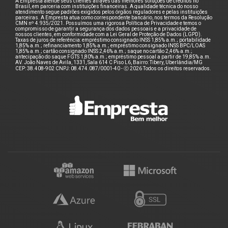
A Empresta atende seus clientes através das melhores soluções de créditos no
Brasil, em parceria com instituições financeiras. A qualidade técnica do nosso
atendimento segue padrões exigidos pelos órgãos reguladores e pelas instituições
parceiras. A Empresta atua como correspondente bancário, nos termos da Resolução
CMN nº 4.935/2021. Possuímos uma rigorosa Política de Privacidade e temos o
compromisso de garantir a segurança dos dados pessoais e a privacidade de
nossos clientes, em conformidade com a Lei Geral de Proteção de Dados (LGPD).
Taxas de juros de referência: empréstimo consignado INSS 1,85% a.m.; portabilidade
1,85% a.m.; refinanciamento 1,85% a.m.; empréstimo consignado INSS BPC/LOAS
1,85% a.m.; cartão consignado INSS 2,46% a.m.; saque no cartão 2,46% a.m.;
antecipação do saque FGTS 1,80% a.m.; empréstimo pessoal a partir de 19,85% a.m.
AV. João Naves de Avila, 1331, Sala 614 C Piso L6, Bairro: Tibery, Uberlândia/MG
CEP: 38.408-902 CNPJ: 08.474.087/0001-40 - ⓒ 2026 Todos os direitos reservados.