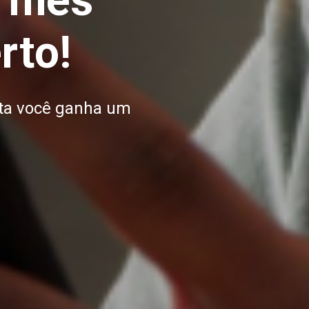
 mês
rto!
ta você ganha um