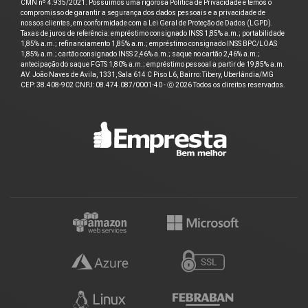
CMN nº 4.935/2021. Possuímos uma rigorosa Política de Privacidade e temos o
compromisso de garantir a segurança dos dados pessoais e a privacidade de
nossos clientes, em conformidade com a Lei Geral de Proteção de Dados (LGPD).
Taxas de juros de referência: empréstimo consignado INSS 1,85% a.m.; portabilidade
1,85% a.m.; refinanciamento 1,85% a.m.; empréstimo consignado INSS BPC/LOAS
1,85% a.m.; cartão consignado INSS 2,46% a.m.; saque no cartão 2,46% a.m.;
antecipação do saque FGTS 1,80% a.m.; empréstimo pessoal a partir de 19,85% a.m.
AV. João Naves de Avila, 1331, Sala 614 C Piso L6, Bairro: Tibery, Uberlândia/MG
CEP: 38.408-902 CNPJ: 08.474.087/0001-40 - ⓒ 2026 Todos os direitos reservados.