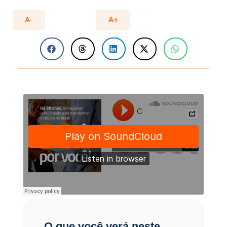
A-
A+
O que você verá neste