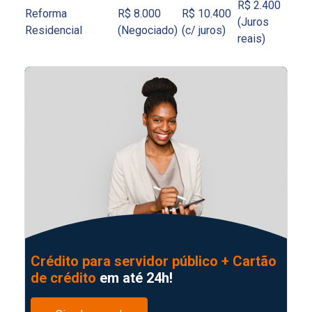
R$ 2.400
Reforma
R$ 8.000
R$ 10.400
(Juros
Residencial
(Negociado)
(c/ juros)
reais)
Crédito para servidor público + Cartão
de crédito
em até 24h!