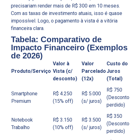
precisariam render mais de R$ 300 em 10 meses.
Com as taxas de investimento atuais, isso é quase
impossível. Logo, o pagamento à vista é a vitória
financeira clara.
Tabela: Comparativo de
Impacto Financeiro (Exemplos
de 2026)
Valor à
Valor
Custo do
Produto/Serviço
Vista (c/
Parcelado
Juros
desconto)
(12x)
(Total)
R$ 750
Smartphone
R$ 4.250
R$ 5.000
(Desconto
Premium
(15% off)
(s/ juros)
perdido)
R$ 350
Notebook
R$ 3.150
R$ 3.500
(Desconto
Trabalho
(10% off)
(s/ juros)
perdido)