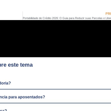
PR
bre este tema
doria?
ência para aposentados?
nça?