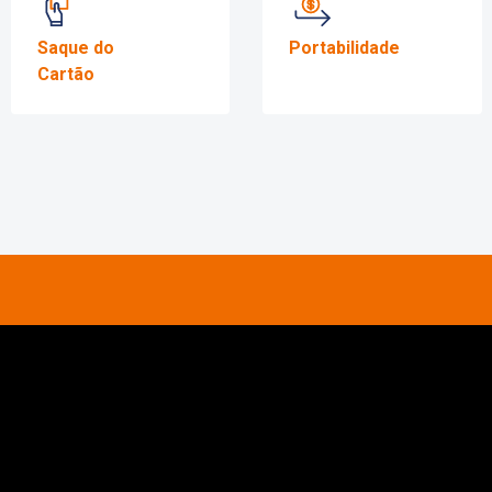
Domingo
Fechado
 agora mesmo com um de nossos atendentes
itar uma simulação!
air do
aperto?