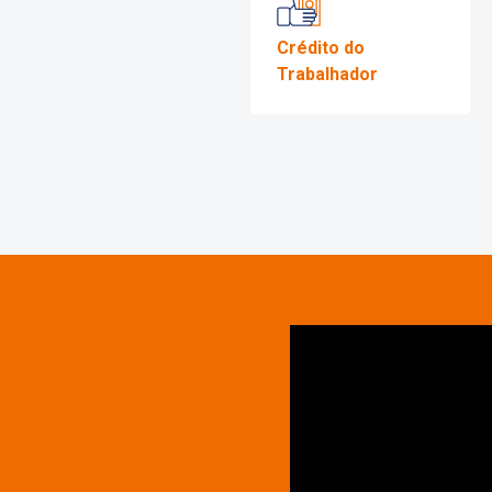
Fale
solic
Precisa s