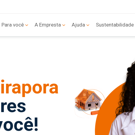
Para você
A Empresta
Ajuda
Sustentabilidade
irapora
res
você!