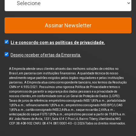
Assinar Newsletter
Li e concordo com as políticas de privacidade.
Desejo receber ofertas da Empresta.
A Empresta atende seus clientes através das melhores soluções de créditos no
Brasil, em parceria com instituições financeiras. A qualidade técnica do nosso
atendimento segue padrões exigidos pelos órgãos reguladores e pelas instituições
parceiras. A Empresta atua como correspondente bancário, nos termos da Resolução
CMN nº 4.935/2021. Possuímos uma rigorosa Política de Privacidade e temos o
compromisso de garantir a segurança dos dados pessoais e a privacidade de
nossos clientes, em conformidade com a Lei Geral de Proteção de Dados (LGPD).
Taxas de juros de referência: empréstimo consignado INSS 1,85% a.m.; portabilidade
1,85% a.m.; refinanciamento 1,85% a.m.; empréstimo consignado INSS BPC/LOAS
1,85% a.m.; cartão consignado INSS 2,46% a.m.; saque no cartão 2,46% a.m.;
antecipação do saque FGTS 1,80% a.m.; empréstimo pessoal a partir de 19,85% a.m.
AV. João Naves de Avila, 1331, Sala 614 C Piso L6, Bairro: Tibery, Uberlândia/MG
CEP: 38.408-902 CNPJ: 08.474.087/0001-40 - ⓒ 2026 Todos os direitos reservados.