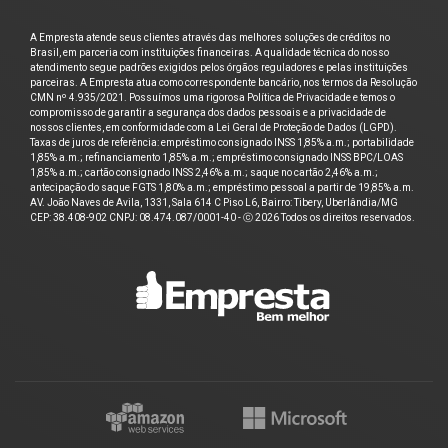
A Empresta atende seus clientes através das melhores soluções de créditos no
Brasil, em parceria com instituições financeiras. A qualidade técnica do nosso
atendimento segue padrões exigidos pelos órgãos reguladores e pelas instituições
parceiras. A Empresta atua como correspondente bancário, nos termos da Resolução
CMN nº 4.935/2021. Possuímos uma rigorosa Política de Privacidade e temos o
compromisso de garantir a segurança dos dados pessoais e a privacidade de
nossos clientes, em conformidade com a Lei Geral de Proteção de Dados (LGPD).
Taxas de juros de referência: empréstimo consignado INSS 1,85% a.m.; portabilidade
1,85% a.m.; refinanciamento 1,85% a.m.; empréstimo consignado INSS BPC/LOAS
1,85% a.m.; cartão consignado INSS 2,46% a.m.; saque no cartão 2,46% a.m.;
antecipação do saque FGTS 1,80% a.m.; empréstimo pessoal a partir de 19,85% a.m.
AV. João Naves de Avila, 1331, Sala 614 C Piso L6, Bairro: Tibery, Uberlândia/MG
CEP: 38.408-902 CNPJ: 08.474.087/0001-40 - ⓒ 2026 Todos os direitos reservados.