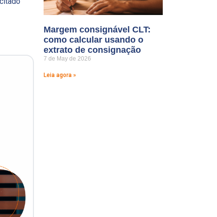
icitado
Margem consignável CLT:
como calcular usando o
extrato de consignação
7 de May de 2026
Leia agora »