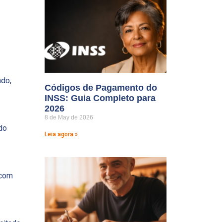
ado,
Códigos de Pagamento do
INSS: Guia Completo para
2026
8 de May de 2026
do
Leia agora »
 com