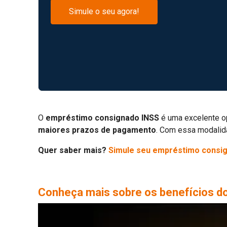
Simule o seu agora!
O
empréstimo consignado INSS
é uma excelente o
maiores prazos de pagamento
. Com essa modalida
Quer saber mais?
Simule seu empréstimo consi
Conheça mais sobre os benefícios do