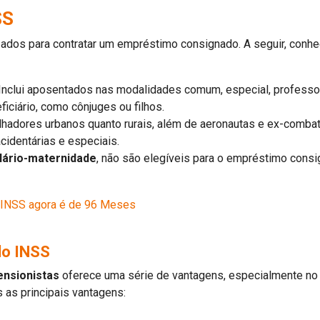
SS
izados para contratar um empréstimo consignado. A seguir, conh
 Inclui aposentados nas modalidades comum, especial, professor,
iciário, como cônjuges ou filhos.
balhadores urbanos quanto rurais, além de aeronautas e ex-comba
acidentárias e especiais.
lário-maternidade
, não são elegíveis para o empréstimo cons
 INSS agora é de 96 Meses
do INSS
nsionistas
oferece uma série de vantagens, especialmente no q
 as principais vantagens: