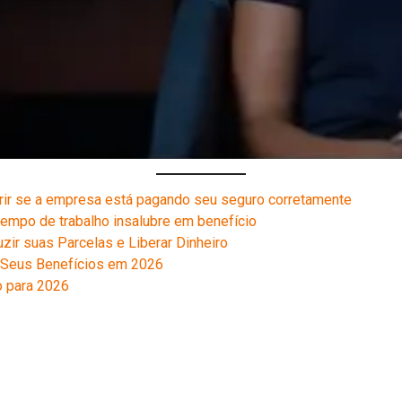
erir se a empresa está pagando seu seguro corretamente
tempo de trabalho insalubre em benefício
zir suas Parcelas e Liberar Dinheiro
r Seus Benefícios em 2026
o para 2026