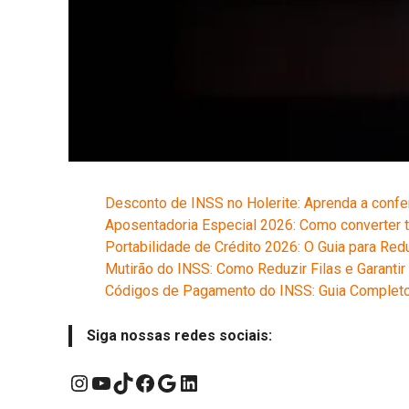
Desconto de INSS no Holerite: Aprenda a conf
Aposentadoria Especial 2026: Como converter 
Portabilidade de Crédito 2026: O Guia para Redu
Mutirão do INSS: Como Reduzir Filas e Garanti
Códigos de Pagamento do INSS: Guia Complet
Siga nossas redes sociais:
Instagram
YouTube
TikTok
Facebook
Google
LinkedIn