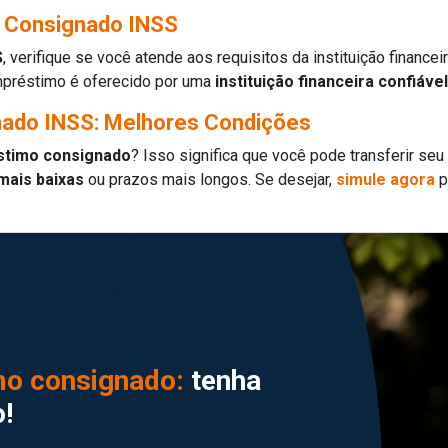
mo Consignado INSS
S
, verifique se você atende aos requisitos da instituição financ
mpréstimo é oferecido por uma
instituição financeira confiável
nado INSS: Melhores Condições
éstimo consignado
? Isso significa que você pode transferir seu
mais baixas
ou prazos mais longos. Se desejar,
simule agora
p
mo consignado:
tenha
!