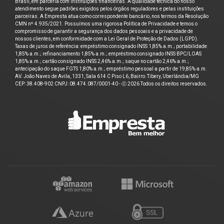
Brasil, em parceria com instituições financeiras. A qualidade técnica do nosso
atendimento segue padrões exigidos pelos órgãos reguladores e pelas instituições
parceiras. A Empresta atua como correspondente bancário, nos termos da Resolução
CMN nº 4.935/2021. Possuímos uma rigorosa Política de Privacidade e temos o
compromisso de garantir a segurança dos dados pessoais e a privacidade de
nossos clientes, em conformidade com a Lei Geral de Proteção de Dados (LGPD).
Taxas de juros de referência: empréstimo consignado INSS 1,85% a.m.; portabilidade
1,85% a.m.; refinanciamento 1,85% a.m.; empréstimo consignado INSS BPC/LOAS
1,85% a.m.; cartão consignado INSS 2,46% a.m.; saque no cartão 2,46% a.m.;
antecipação do saque FGTS 1,80% a.m.; empréstimo pessoal a partir de 19,85% a.m.
AV. João Naves de Avila, 1331, Sala 614 C Piso L6, Bairro: Tibery, Uberlândia/MG
CEP: 38.408-902 CNPJ: 08.474.087/0001-40 - ⓒ 2026 Todos os direitos reservados.