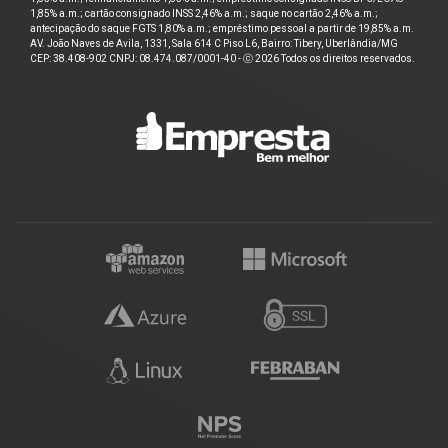
1,85% a.m.; cartão consignado INSS 2,46% a.m.; saque no cartão 2,46% a.m.;
antecipação do saque FGTS 1,80% a.m.; empréstimo pessoal a partir de 19,85% a.m.
AV. João Naves de Avila, 1331, Sala 614 C Piso L6, Bairro: Tibery, Uberlândia/MG
CEP: 38.408-902 CNPJ: 08.474.087/0001-40 - ⓒ 2026 Todos os direitos reservados.