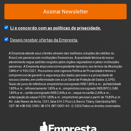
Assinar Newsletter
Li e concordo com as políticas de privacidade.
Desejo receber ofertas da Empresta.
A Empresta atende seus clientes através das melhores soluções de créditos no
Brasil, em parceria com instituições financeiras. A qualidade técnica do nosso
atendimento segue padrões exigidos pelos órgãos reguladores e pelas instituições
parceiras. A Empresta atua como correspondente bancário, nos termos da Resolução
CMN nº 4.935/2021. Possuímos uma rigorosa Política de Privacidade e temos o
compromisso de garantir a segurança dos dados pessoais e a privacidade de
nossos clientes, em conformidade com a Lei Geral de Proteção de Dados (LGPD).
Taxas de juros de referência: empréstimo consignado INSS 1,85% a.m.; portabilidade
1,85% a.m.; refinanciamento 1,85% a.m.; empréstimo consignado INSS BPC/LOAS
1,85% a.m.; cartão consignado INSS 2,46% a.m.; saque no cartão 2,46% a.m.;
antecipação do saque FGTS 1,80% a.m.; empréstimo pessoal a partir de 19,85% a.m.
AV. João Naves de Avila, 1331, Sala 614 C Piso L6, Bairro: Tibery, Uberlândia/MG
CEP: 38.408-902 CNPJ: 08.474.087/0001-40 - ⓒ 2026 Todos os direitos reservados.