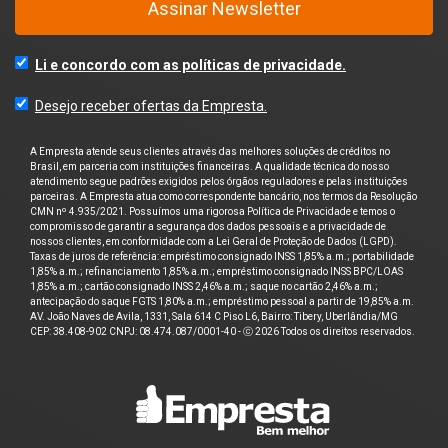
Assinar Newsletter
Li e concordo com as políticas de privacidade.
Desejo receber ofertas da Empresta.
A Empresta atende seus clientes através das melhores soluções de créditos no
Brasil, em parceria com instituições financeiras. A qualidade técnica do nosso
atendimento segue padrões exigidos pelos órgãos reguladores e pelas instituições
parceiras. A Empresta atua como correspondente bancário, nos termos da Resolução
CMN nº 4.935/2021. Possuímos uma rigorosa Política de Privacidade e temos o
compromisso de garantir a segurança dos dados pessoais e a privacidade de
nossos clientes, em conformidade com a Lei Geral de Proteção de Dados (LGPD).
Taxas de juros de referência: empréstimo consignado INSS 1,85% a.m.; portabilidade
1,85% a.m.; refinanciamento 1,85% a.m.; empréstimo consignado INSS BPC/LOAS
1,85% a.m.; cartão consignado INSS 2,46% a.m.; saque no cartão 2,46% a.m.;
antecipação do saque FGTS 1,80% a.m.; empréstimo pessoal a partir de 19,85% a.m.
AV. João Naves de Avila, 1331, Sala 614 C Piso L6, Bairro: Tibery, Uberlândia/MG
CEP: 38.408-902 CNPJ: 08.474.087/0001-40 - ⓒ 2026 Todos os direitos reservados.