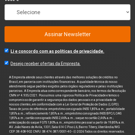
Assinar Newsletter
Li e concordo com as políticas de privacidade.
Desejo receber ofertas da Empresta.
A Empresta atende seus clientes através das melhores soluções de créditos no
Brasil, em parceria com instituições financeiras. A qualidade técnica do nosso
atendimento segue padrões exigidos pelos órgãos reguladores e pelas instituições
parceiras. A Empresta atua como correspondente bancário, nos termos da Resolução
CMN nº 4.935/2021. Possuímos uma rigorosa Política de Privacidade e temos o
compromisso de garantir a segurança dos dados pessoais e a privacidade de
nossos clientes, em conformidade com a Lei Geral de Proteção de Dados (LGPD).
Taxas de juros de referência: empréstimo consignado INSS 1,85% a.m.; portabilidade
1,85% a.m.; refinanciamento 1,85% a.m.; empréstimo consignado INSS BPC/LOAS
1,85% a.m.; cartão consignado INSS 2,46% a.m.; saque no cartão 2,46% a.m.;
antecipação do saque FGTS 1,80% a.m.; empréstimo pessoal a partir de 19,85% a.m.
AV. João Naves de Avila, 1331, Sala 614 C Piso L6, Bairro: Tibery, Uberlândia/MG
CEP: 38.408-902 CNPJ: 08.474.087/0001-40 - ⓒ 2026 Todos os direitos reservados.