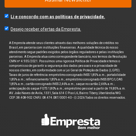
Li e concordo com as políticas de privacidade.
Desejo receber ofertas da Empresta.
A Empresta atende seus clientes através das melhores soluções de créditos no
Brasil, em parceria com instituições financeiras. A qualidade técnica do nosso
atendimento segue padrões exigidos pelos órgãos reguladores e pelas instituições
parceiras. A Empresta atua como correspondente bancário, nos termos da Resolução
CMN nº 4.935/2021. Possuímos uma rigorosa Política de Privacidade e temos o
compromisso de garantir a segurança dos dados pessoais e a privacidade de
nossos clientes, em conformidade com a Lei Geral de Proteção de Dados (LGPD).
Taxas de juros de referência: empréstimo consignado INSS 1,85% a.m.; portabilidade
1,85% a.m.; refinanciamento 1,85% a.m.; empréstimo consignado INSS BPC/LOAS
1,85% a.m.; cartão consignado INSS 2,46% a.m.; saque no cartão 2,46% a.m.;
antecipação do saque FGTS 1,80% a.m.; empréstimo pessoal a partir de 19,85% a.m.
AV. João Naves de Avila, 1331, Sala 614 C Piso L6, Bairro: Tibery, Uberlândia/MG
CEP: 38.408-902 CNPJ: 08.474.087/0001-40 - ⓒ 2026 Todos os direitos reservados.