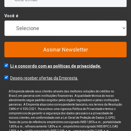
Você é
Assinar Newsletter
Li e concordo com as políticas de privacidade.
Desejo receber ofertas da Empresta.
A Empresta atende seus clientes através das melhores soluções de créditos no
Brasil, em parceria com instituições financeiras. A qualidade técnica do nosso
atendimento segue padrões exigidos pelos órgãos reguladores e pelas instituições
parceiras. A Empresta atua como correspondente bancário, nos termos da Resolução
CMN nº 4.935/2021. Possuímos uma rigorosa Política de Privacidade e temos o
compromisso de garantir a segurança dos dados pessoais e a privacidade de
nossos clientes, em conformidade com a Lei Geral de Proteção de Dados (LGPD).
Taxas de juros de referência: empréstimo consignado INSS 1,85% a.m.; portabilidade
1,85% a.m.; refinanciamento 1,85% a.m.; empréstimo consignado INSS BPC/LOAS
1,85% a.m.; cartão consignado INSS 2,46% a.m.; saque no cartão 2,46% a.m.;