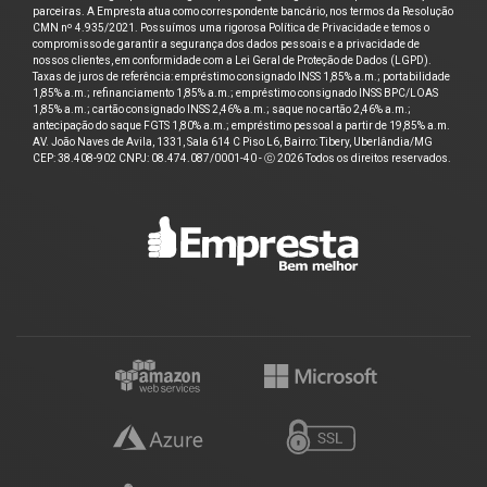
parceiras. A Empresta atua como correspondente bancário, nos termos da Resolução
CMN nº 4.935/2021. Possuímos uma rigorosa Política de Privacidade e temos o
compromisso de garantir a segurança dos dados pessoais e a privacidade de
nossos clientes, em conformidade com a Lei Geral de Proteção de Dados (LGPD).
Taxas de juros de referência: empréstimo consignado INSS 1,85% a.m.; portabilidade
1,85% a.m.; refinanciamento 1,85% a.m.; empréstimo consignado INSS BPC/LOAS
1,85% a.m.; cartão consignado INSS 2,46% a.m.; saque no cartão 2,46% a.m.;
antecipação do saque FGTS 1,80% a.m.; empréstimo pessoal a partir de 19,85% a.m.
AV. João Naves de Avila, 1331, Sala 614 C Piso L6, Bairro: Tibery, Uberlândia/MG
CEP: 38.408-902 CNPJ: 08.474.087/0001-40 - ⓒ 2026 Todos os direitos reservados.