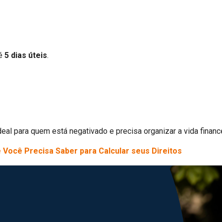
té
5 dias úteis
.
l para quem está negativado e precisa organizar a vida finance
 Você Precisa Saber para Calcular seus Direitos