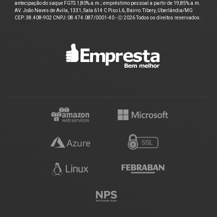
antecipação do saque FGTS 1,80% a.m.; empréstimo pessoal a partir de 19,85% a.m.
AV. João Naves de Avila, 1331, Sala 614 C Piso L6, Bairro: Tibery, Uberlândia/MG
CEP: 38.408-902 CNPJ: 08.474.087/0001-40 - ⓒ 2026 Todos os direitos reservados.