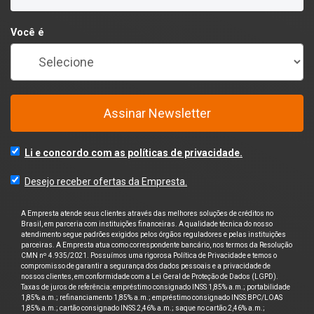
Você é
Assinar Newsletter
Li e concordo com as políticas de privacidade.
Desejo receber ofertas da Empresta.
A Empresta atende seus clientes através das melhores soluções de créditos no
Brasil, em parceria com instituições financeiras. A qualidade técnica do nosso
atendimento segue padrões exigidos pelos órgãos reguladores e pelas instituições
parceiras. A Empresta atua como correspondente bancário, nos termos da Resolução
CMN nº 4.935/2021. Possuímos uma rigorosa Política de Privacidade e temos o
compromisso de garantir a segurança dos dados pessoais e a privacidade de
nossos clientes, em conformidade com a Lei Geral de Proteção de Dados (LGPD).
Taxas de juros de referência: empréstimo consignado INSS 1,85% a.m.; portabilidade
1,85% a.m.; refinanciamento 1,85% a.m.; empréstimo consignado INSS BPC/LOAS
1,85% a.m.; cartão consignado INSS 2,46% a.m.; saque no cartão 2,46% a.m.;