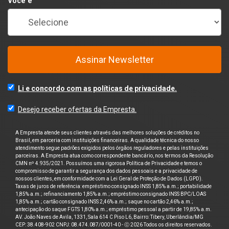
Você é
Assinar Newsletter
Li e concordo com as políticas de privacidade.
Desejo receber ofertas da Empresta.
A Empresta atende seus clientes através das melhores soluções de créditos no
Brasil, em parceria com instituições financeiras. A qualidade técnica do nosso
atendimento segue padrões exigidos pelos órgãos reguladores e pelas instituições
parceiras. A Empresta atua como correspondente bancário, nos termos da Resolução
CMN nº 4.935/2021. Possuímos uma rigorosa Política de Privacidade e temos o
compromisso de garantir a segurança dos dados pessoais e a privacidade de
nossos clientes, em conformidade com a Lei Geral de Proteção de Dados (LGPD).
Taxas de juros de referência: empréstimo consignado INSS 1,85% a.m.; portabilidade
1,85% a.m.; refinanciamento 1,85% a.m.; empréstimo consignado INSS BPC/LOAS
1,85% a.m.; cartão consignado INSS 2,46% a.m.; saque no cartão 2,46% a.m.;
antecipação do saque FGTS 1,80% a.m.; empréstimo pessoal a partir de 19,85% a.m.
AV. João Naves de Avila, 1331, Sala 614 C Piso L6, Bairro: Tibery, Uberlândia/MG
CEP: 38.408-902 CNPJ: 08.474.087/0001-40 - ⓒ 2026 Todos os direitos reservados.