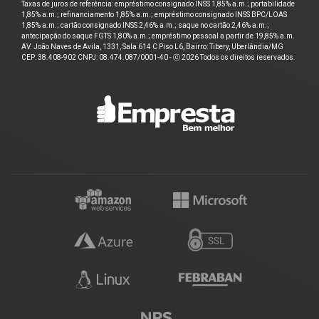
Taxas de juros de referência: empréstimo consignado INSS 1,85% a.m.; portabilidade
1,85% a.m.; refinanciamento 1,85% a.m.; empréstimo consignado INSS BPC/LOAS
1,85% a.m.; cartão consignado INSS 2,46% a.m.; saque no cartão 2,46% a.m.;
antecipação do saque FGTS 1,80% a.m.; empréstimo pessoal a partir de 19,85% a.m.
AV. João Naves de Avila, 1331, Sala 614 C Piso L6, Bairro: Tibery, Uberlândia/MG
CEP: 38.408-902 CNPJ: 08.474.087/0001-40 - ⓒ 2026 Todos os direitos reservados.