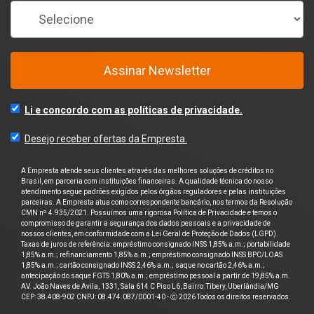
Assinar Newsletter
Li e concordo com as políticas de privacidade.
Desejo receber ofertas da Empresta.
A Empresta atende seus clientes através das melhores soluções de créditos no
Brasil, em parceria com instituições financeiras. A qualidade técnica do nosso
atendimento segue padrões exigidos pelos órgãos reguladores e pelas instituições
parceiras. A Empresta atua como correspondente bancário, nos termos da Resolução
CMN nº 4.935/2021. Possuímos uma rigorosa Política de Privacidade e temos o
compromisso de garantir a segurança dos dados pessoais e a privacidade de
nossos clientes, em conformidade com a Lei Geral de Proteção de Dados (LGPD).
Taxas de juros de referência: empréstimo consignado INSS 1,85% a.m.; portabilidade
1,85% a.m.; refinanciamento 1,85% a.m.; empréstimo consignado INSS BPC/LOAS
1,85% a.m.; cartão consignado INSS 2,46% a.m.; saque no cartão 2,46% a.m.;
antecipação do saque FGTS 1,80% a.m.; empréstimo pessoal a partir de 19,85% a.m.
AV. João Naves de Avila, 1331, Sala 614 C Piso L6, Bairro: Tibery, Uberlândia/MG
CEP: 38.408-902 CNPJ: 08.474.087/0001-40 - ⓒ 2026 Todos os direitos reservados.