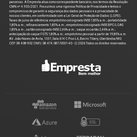
parceiras. A Empresta atua como correspondente bancário, nos termos da Resolução
CMN nº 4.935/2021. Possuímos uma rigorosa Política de Privacidade e temos o
compromisso de garantir a segurança dos dados pessoais e a privacidade de
nossos clientes, em conformidade com a Lei Geral de Proteção de Dados (LGPD).
Taxas de juros de referência: empréstimo consignado INSS 1,85% a.m.; portabilidade
1,85% a.m.; refinanciamento 1,85% a.m.; empréstimo consignado INSS BPC/LOAS
1,85% a.m.; cartão consignado INSS 2,46% a.m.; saque no cartão 2,46% a.m.;
antecipação do saque FGTS 1,80% a.m.; empréstimo pessoal a partir de 19,85% a.m.
AV. João Naves de Avila, 1331, Sala 614 C Piso L6, Bairro: Tibery, Uberlândia/MG
CEP: 38.408-902 CNPJ: 08.474.087/0001-40 - ⓒ 2026 Todos os direitos reservados.