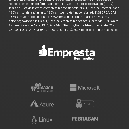
nossos clientes, em conformidade com a Lei Geral de Proteção de Dados (LGPD).
Taxas de juros de referência: empréstimo consignado INSS 1,85% a.m.; portabilidade
1,85% a.m.; refinanciamento 1,85% a.m.; empréstimo consignado INSS BPC/LOAS
1,85% a.m.; cartão consignado INSS 2,46% a.m.; saque no cartão 2,46% a.m.;
antecipação do saque FGTS 1,80% a.m.; empréstimo pessoal a partir de 19,85% a.m.
AV. João Naves de Avila, 1331, Sala 614 C Piso L6, Bairro: Tibery, Uberlândia/MG
CEP: 38.408-902 CNPJ: 08.474.087/0001-40 - ⓒ 2026 Todos os direitos reservados.