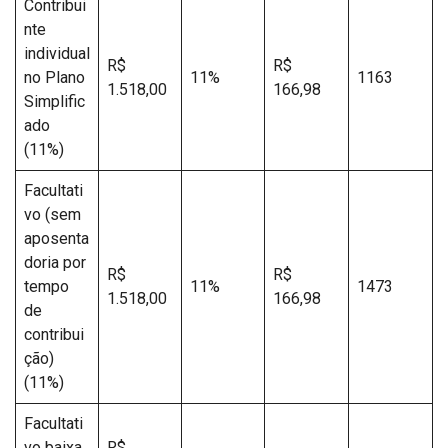
Contribui
nte
individual
R$
R$
no Plano
11%
1163
1.518,00
166,98
Simplific
ado
(11%)
Facultati
vo (sem
aposenta
doria por
R$
R$
tempo
11%
1473
1.518,00
166,98
de
contribui
ção)
(11%)
Facultati
vo baixa
R$